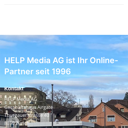
HELP Media AG ist Ihr Online-
Partner seit 1996
Kontakt
HELP Media AG
Geschäftshaus Airgate
Thurgauerstrasse 40
8050 Zürich