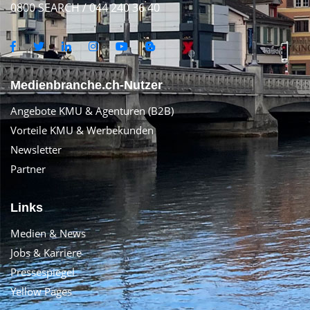
0800 SEARCH / 044 240 36 40
Medienbranche.ch-Nutzer
Angebote KMU & Agenturen (B2B)
Vorteile KMU & Werbekunden
Newsletter
Partner
Links
Medien & News
Jobs & Karriere
Pressespiegel
Yellow Pages