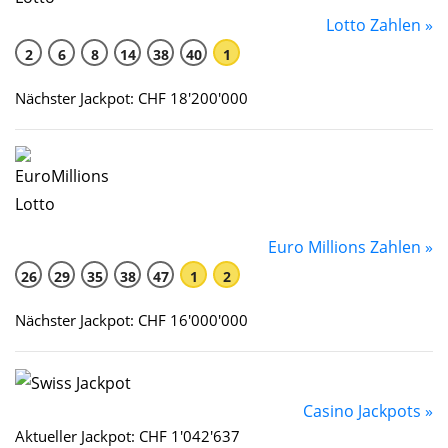
Lotto Zahlen »
2
6
8
14
38
40
1
Nächster Jackpot: CHF 18'200'000
Euro Millions Zahlen »
26
29
35
38
47
1
2
Nächster Jackpot: CHF 16'000'000
Casino Jackpots »
Aktueller Jackpot: CHF 1'042'637