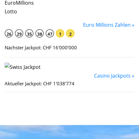
Euro Millions Zahlen »
26
29
35
38
47
1
2
Nächster Jackpot: CHF 16'000'000
Casino Jackpots »
Aktueller Jackpot: CHF 1'038'774