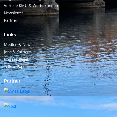
Vorteile KMU & Werbekunden
Newsletter
Partner
Links
Medien & News
Jobs & Karriere
Pressespiegel
Yellow Pages
Partner