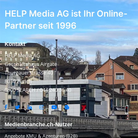
HELP Media AG ist Ihr Online-
Partner seit 1996
Kontakt
HELP Media AG
Geschäftshaus Airgate
Thurgauerstrasse 40
8050 Zürich
0800 SEARCH / 044 240 36 40
Medienbranche.ch-Nutzer
Angebote KMU & Agenturen (B2B)