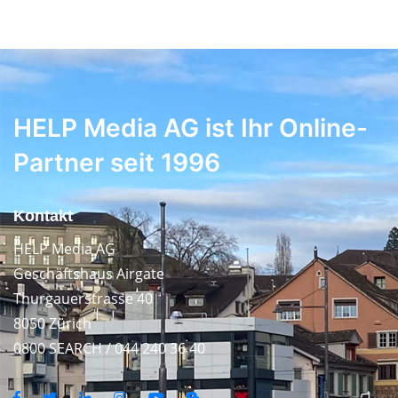
HELP Media AG ist Ihr Online-
Partner seit 1996
Kontakt
HELP Media AG
Geschäftshaus Airgate
Thurgauerstrasse 40
8050 Zürich
0800 SEARCH / 044 240 36 40