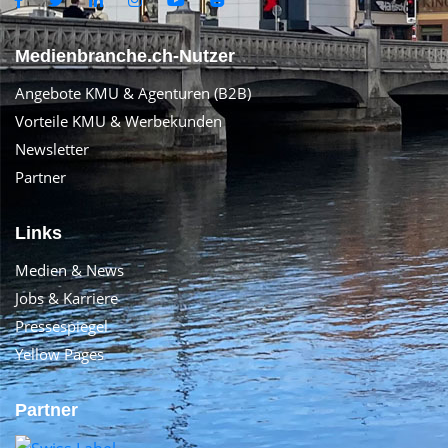
Medienbranche.ch-Nutzer
Angebote KMU & Agenturen (B2B)
Vorteile KMU & Werbekunden
Newsletter
Partner
Links
Medien & News
Jobs & Karriere
Pressespiegel
Yellow Pages
Partner