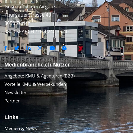
Geschäftshaus Airgate
Thurgauerstrasse 40
8050 Zürich
0800 SEARCH / 044 240 36 40
Medienbranche.ch-Nutzer
Angebote KMU & Agenturen (B2B)
Vorteile KMU & Werbekunden
Newsletter
Partner
Links
Medien & News