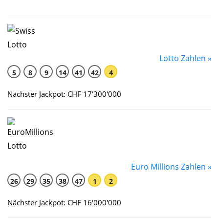
Lotto Zahlen »
5
8
9
14
41
42
4
Nächster Jackpot: CHF 17'300'000
Euro Millions Zahlen »
26
29
35
38
47
1
2
Nächster Jackpot: CHF 16'000'000