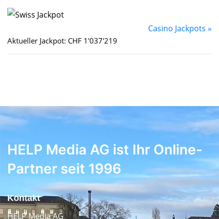
Casino Jackpots »
Aktueller Jackpot: CHF 1'037'219
HELP Media AG ist Ihr Online-
Partner seit 1996
Kontakt
HELP Media AG