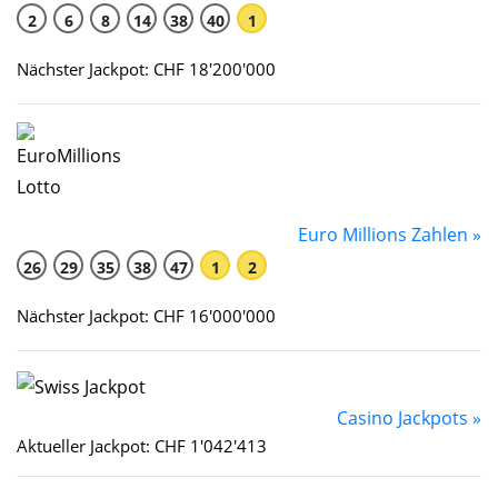
2
6
8
14
38
40
1
Nächster Jackpot: CHF 18'200'000
Euro Millions Zahlen »
26
29
35
38
47
1
2
Nächster Jackpot: CHF 16'000'000
Casino Jackpots »
Aktueller Jackpot: CHF 1'042'413