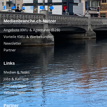
Medienbranche.ch-Nutzer
Angebote KMU & Agenturen (B2B)
Vorteile KMU & Werbekunden
Newsletter
Partner
Links
Medien & News
Jobs & Karriere
Pressespiegel
Yellow Pages
Partner