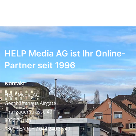
HELP Media AG ist Ihr Online-
Partner seit 1996
Kontakt
HELP Media AG
Geschäftshaus Airgate
Thurgauerstrasse 40
8050 Zürich
0800 SEARCH / 044 240 36 40