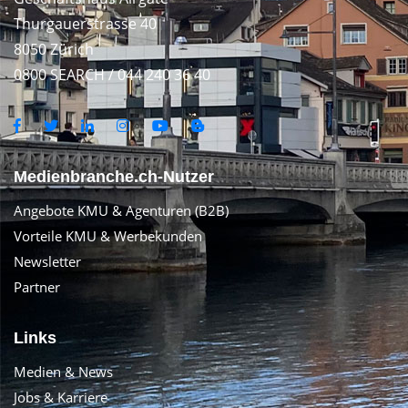
Thurgauerstrasse 40
8050 Zürich
0800 SEARCH / 044 240 36 40
Medienbranche.ch-Nutzer
Angebote KMU & Agenturen (B2B)
Vorteile KMU & Werbekunden
Newsletter
Partner
Links
Medien & News
Jobs & Karriere