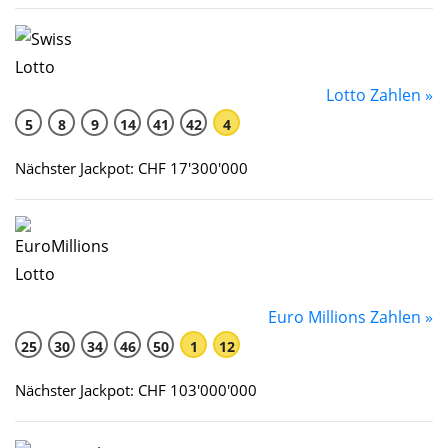
Lotto Zahlen »
5
8
9
14
41
42
4
Nächster Jackpot: CHF 17'300'000
Euro Millions Zahlen »
25
30
34
46
50
1
12
Nächster Jackpot: CHF 103'000'000