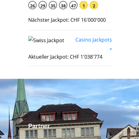
26
29
35
38
47
1
2
Nächster Jackpot: CHF 16'000'000
Casino Jackpots
»
Aktueller Jackpot: CHF 1'038'774
Partner