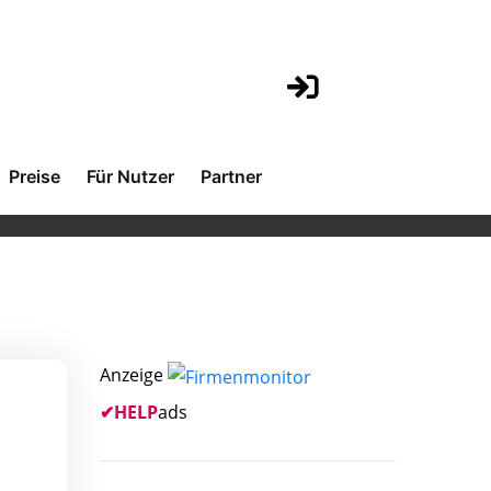
Preise
Für Nutzer
Partner
Anzeige
✔
HELP
ads