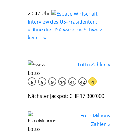
20:42 Uhr
Interview des US-Präsidenten:
«Ohne die USA wäre die Schweiz
kein ... »
Lotto Zahlen »
5
8
9
14
41
42
4
Nächster Jackpot: CHF 17'300'000
Euro Millions
Zahlen »