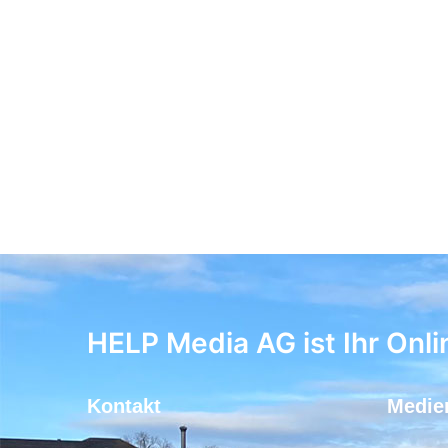
HELP Media AG ist Ihr Onli
Kontakt
Medie