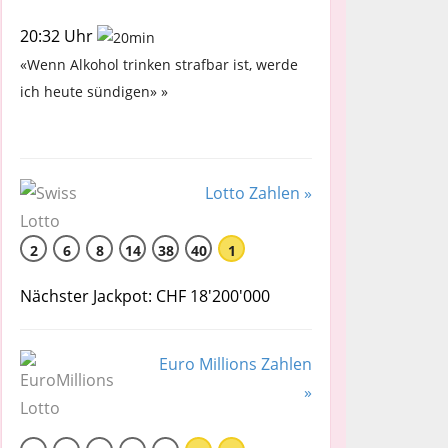
20:32 Uhr
«Wenn Alkohol trinken strafbar ist, werde
ich heute sündigen» »
Lotto Zahlen »
2
6
8
14
38
40
1
Nächster Jackpot: CHF 18'200'000
Euro Millions Zahlen
»