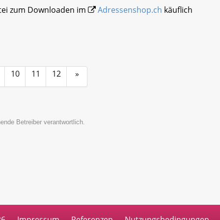
atei zum Downloaden im
Adressenshop.ch
käuflich
10
11
12
»
ende Betreiber verantwortlich.
26
Impressum
Referenzen
Nutzungsbedingungen