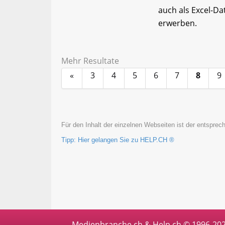
auch als Excel-D
erwerben.
Mehr Resultate
«
3
4
5
6
7
8
9
Für den Inhalt der einzelnen Webseiten ist der entsprech
Tipp: Hier gelangen Sie zu HELP.CH ®
Medienbranche.ch & Help.ch © 1996-20