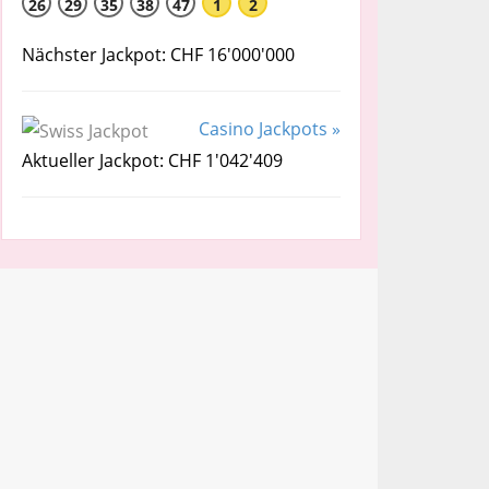
26
29
35
38
47
1
2
Nächster Jackpot: CHF 16'000'000
Casino Jackpots »
Aktueller Jackpot: CHF 1'042'409