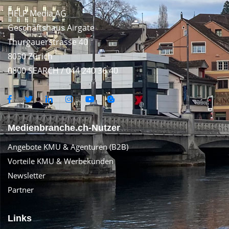
HELP Media AG
Geschäftshaus Airgate
Thurgauerstrasse 40
8050 Zürich
0800 SEARCH / 044 240 36 40
Medienbranche.ch-Nutzer
Angebote KMU & Agenturen (B2B)
Vorteile KMU & Werbekunden
Newsletter
Partner
Links