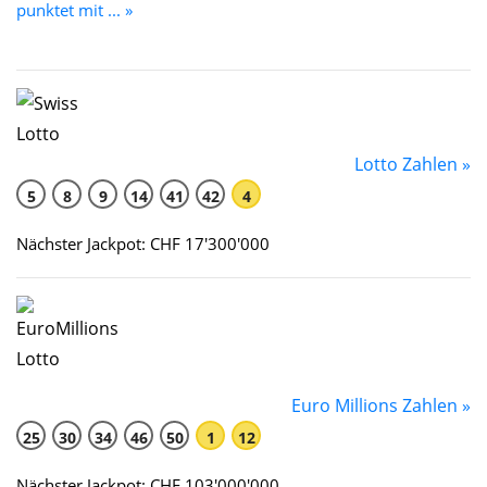
punktet mit ... »
Lotto Zahlen »
5
8
9
14
41
42
4
Nächster Jackpot: CHF 17'300'000
Euro Millions Zahlen »
25
30
34
46
50
1
12
Nächster Jackpot: CHF 103'000'000