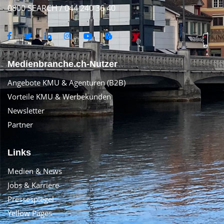
0800 SEARCH / 044 240 36 40
Medienbranche.ch-Nutzer
Angebote KMU & Agenturen (B2B)
Vorteile KMU & Werbekunden
Newsletter
Partner
Links
Medien & News
Jobs & Karriere
Pressespiegel
Yellow Pages