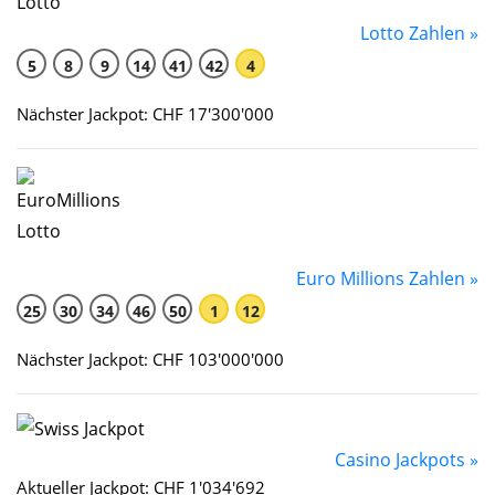
Lotto Zahlen »
5
8
9
14
41
42
4
Nächster Jackpot: CHF 17'300'000
Euro Millions Zahlen »
25
30
34
46
50
1
12
Nächster Jackpot: CHF 103'000'000
Casino Jackpots »
Aktueller Jackpot: CHF 1'034'692