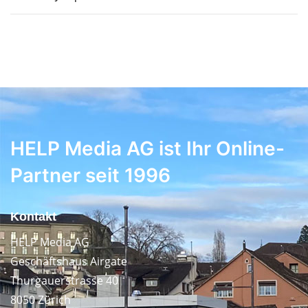
HELP Media AG ist Ihr Online-
Partner seit 1996
Kontakt
HELP Media AG
Geschäftshaus Airgate
Thurgauerstrasse 40
8050 Zürich