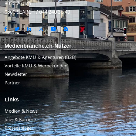
8050 Zürich
0800 SEARCH / 044 240 36 40
Medienbranche.ch-Nutzer
Angebote KMU & Agenturen (B2B)
Vorteile KMU & Werbekunden
Newsletter
Partner
Links
Medien & News
Jobs & Karriere
Pressespiegel