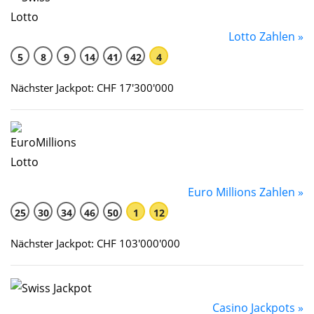
Lotto Zahlen »
5
8
9
14
41
42
4
Nächster Jackpot: CHF 17'300'000
Euro Millions Zahlen »
25
30
34
46
50
1
12
Nächster Jackpot: CHF 103'000'000
Casino Jackpots »