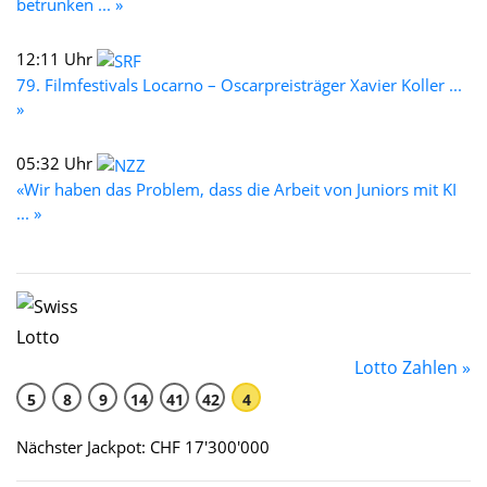
betrunken ... »
12:11 Uhr
79. Filmfestivals Locarno – Oscarpreisträger Xavier Koller ...
»
05:32 Uhr
«Wir haben das Problem, dass die Arbeit von Juniors mit KI
... »
Lotto Zahlen »
5
8
9
14
41
42
4
Nächster Jackpot: CHF 17'300'000