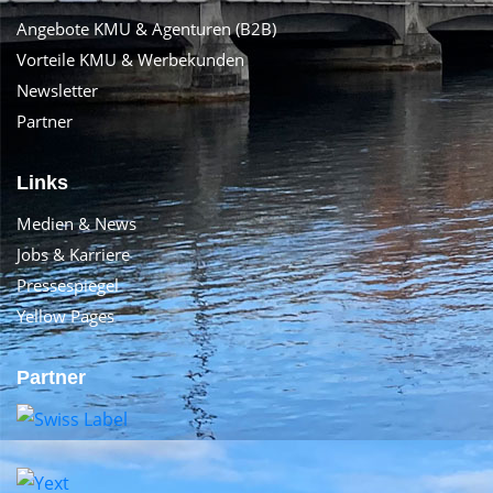
Angebote KMU & Agenturen (B2B)
Vorteile KMU & Werbekunden
Newsletter
Partner
Links
Medien & News
Jobs & Karriere
Pressespiegel
Yellow Pages
Partner