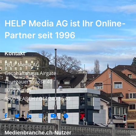
HELP Media AG ist Ihr Online-
Partner seit 1996
Kontakt
HELP Media AG
Geschäftshaus Airgate
Thurgauerstrasse 40
8050 Zürich
0800 SEARCH / 044 240 36 40
Medienbranche.ch-Nutzer