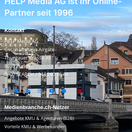
HELP Media AG ist Ihr Online-
Partner seit 1996
Kontakt
HELP Media AG
Geschäftshaus Airgate
Thurgauerstrasse 40
8050 Zürich
0800 SEARCH / 044 240 36 40
Medienbranche.ch-Nutzer
Angebote KMU & Agenturen (B2B)
Vorteile KMU & Werbekunden