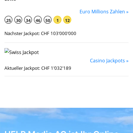
Euro Millions Zahlen »
25
30
34
46
50
1
12
Nächster Jackpot: CHF 103'000'000
Casino Jackpots »
Aktueller Jackpot: CHF 1'032'189