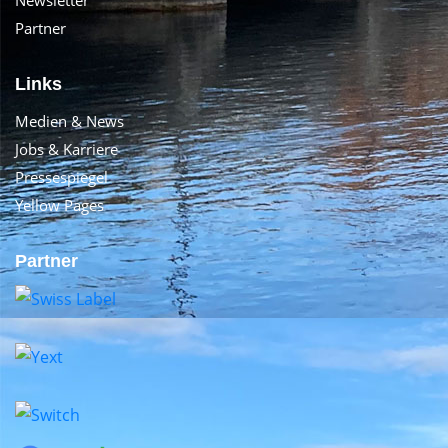
Partner
Links
Medien & News
Jobs & Karriere
Pressespiegel
Yellow Pages
Partner