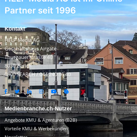
Partner seit 1996
Kontakt
HELP Media AG
Geschäftshaus Airgate
Thurgauerstrasse 40
8050 Zürich
0800 SEARCH / 044 240 36 40
Medienbranche.ch-Nutzer
Angebote KMU & Agenturen (B2B)
Vorteile KMU & Werbekunden
Newsletter