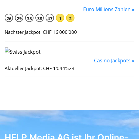
Euro Millions Zahlen »
26
29
35
38
47
1
2
Nächster Jackpot: CHF 16'000'000
Casino Jackpots »
Aktueller Jackpot: CHF 1'044'523
HELP Media AG ist Ihr Online-