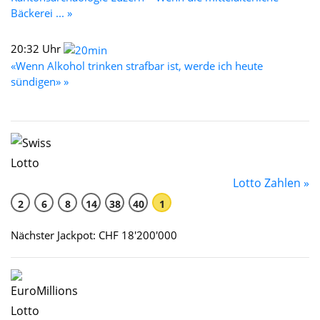
Bäckerei ... »
20:32 Uhr
«Wenn Alkohol trinken strafbar ist, werde ich heute
sündigen» »
Lotto Zahlen »
2
6
8
14
38
40
1
Nächster Jackpot: CHF 18'200'000