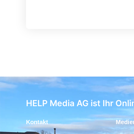
HELP Media AG ist Ihr Onli
Kontakt
Medie