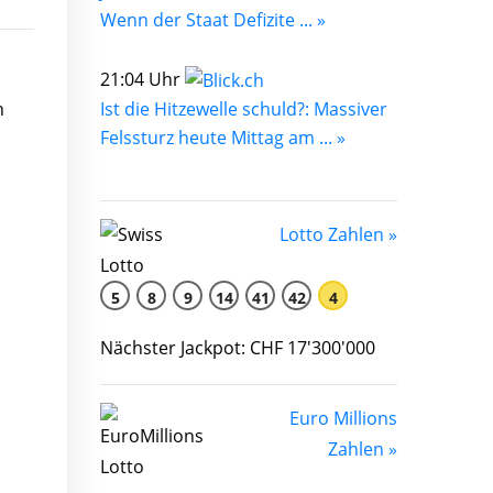
Wenn der Staat Defizite ... »
21:04 Uhr
n
Ist die Hitzewelle schuld?: Massiver
Felssturz heute Mittag am ... »
Lotto Zahlen »
5
8
9
14
41
42
4
Nächster Jackpot: CHF 17'300'000
Euro Millions
Zahlen »