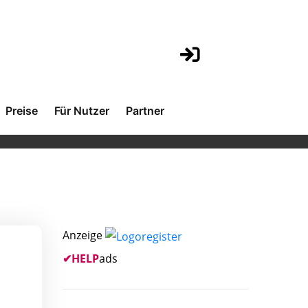
Preise
Für Nutzer
Partner
Anzeige
✔
HELP
ads