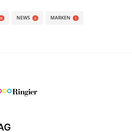
NEWS
MARKEN
26
8
1
 AG