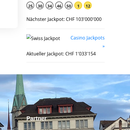
25
30
34
46
50
1
12
Nächster Jackpot: CHF 103'000'000
Casino Jackpots
»
Aktueller Jackpot: CHF 1'033'154
Partner