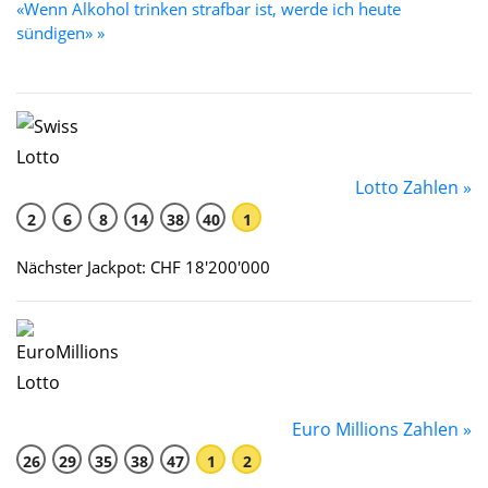
«Wenn Alkohol trinken strafbar ist, werde ich heute
sündigen» »
Lotto Zahlen »
2
6
8
14
38
40
1
Nächster Jackpot: CHF 18'200'000
Euro Millions Zahlen »
26
29
35
38
47
1
2