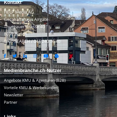
Kontakt
HELP Media AG
Geschäftshaus Airgate
Thurgauerstrasse 40
8050 Zürich
0800 SEARCH / 044 240 36 40
Medienbranche.ch-Nutzer
Angebote KMU & Agenturen (B2B)
Vorteile KMU & Werbekunden
Newsletter
Partner
Links