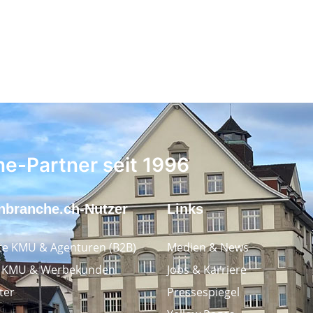
ne-Partner seit 1996
nbranche.ch-Nutzer
Links
e KMU & Agenturen (B2B)
Medien & News
e KMU & Werbekunden
Jobs & Karriere
ter
Pressespiegel