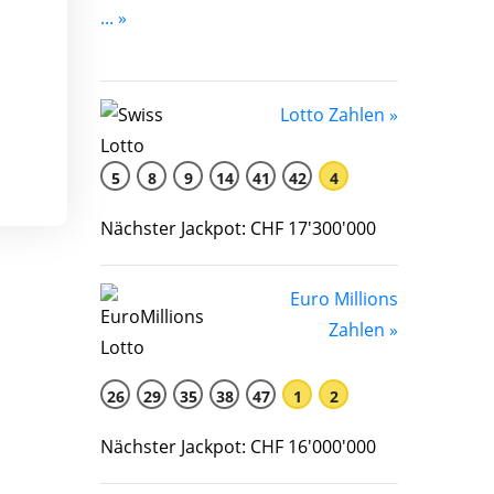
... »
Lotto Zahlen »
5
8
9
14
41
42
4
Nächster Jackpot: CHF 17'300'000
Euro Millions
Zahlen »
26
29
35
38
47
1
2
Nächster Jackpot: CHF 16'000'000