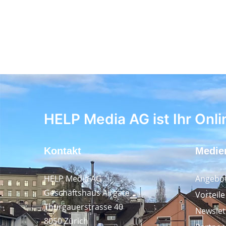
HELP Media AG ist Ihr Onli
Kontakt
Medie
HELP Media AG
Angebot
Geschäftshaus Airgate
Vorteil
Thurgauerstrasse 40
Newslet
8050 Zürich