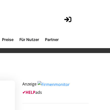
Preise
Für Nutzer
Partner
Anzeige
✔
HELP
ads