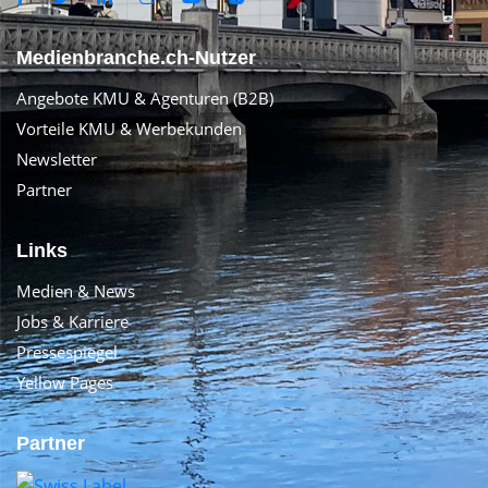
Medienbranche.ch-Nutzer
Angebote KMU & Agenturen (B2B)
Vorteile KMU & Werbekunden
Newsletter
Partner
Links
Medien & News
Jobs & Karriere
Pressespiegel
Yellow Pages
Partner