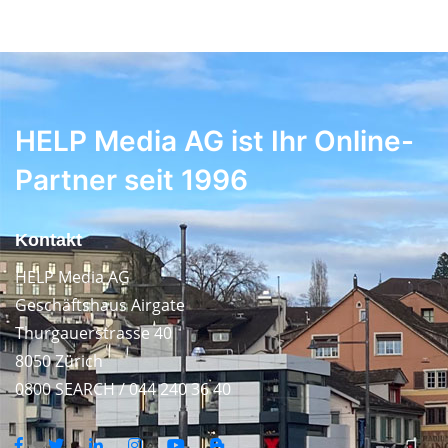
HELP Media AG ist Ihr Online-
Partner seit 1996
Kontakt
HELP Media AG
Geschäftshaus Airgate
Thurgauerstrasse 40
8050 Zürich
0800 SEARCH / 044 240 36 40