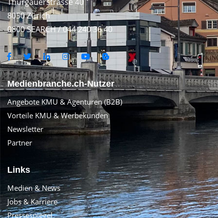
Thurgauerstrasse 40
8050 Zürich
0800 SEARCH / 044 240 36 40
Medienbranche.ch-Nutzer
Angebote KMU & Agenturen (B2B)
Vorteile KMU & Werbekunden
Newsletter
Partner
Links
Medien & News
Jobs & Karriere
Pressespiegel