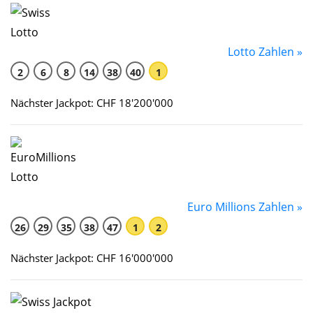
Lotto Zahlen »
2
6
8
14
38
40
1
Nächster Jackpot: CHF 18'200'000
Euro Millions Zahlen »
26
29
35
38
47
1
2
Nächster Jackpot: CHF 16'000'000