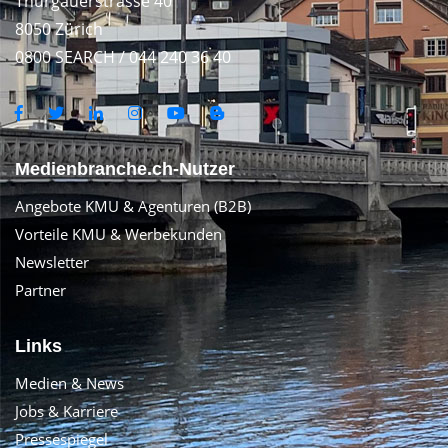
Thurgauerstrasse 40
8050 Zürich
0800 SEARCH / 044 240 36 40
Medienbranche.ch-Nutzer
Angebote KMU & Agenturen (B2B)
Vorteile KMU & Werbekunden
Newsletter
Partner
Links
Medien & News
Jobs & Karriere
Pressespiegel