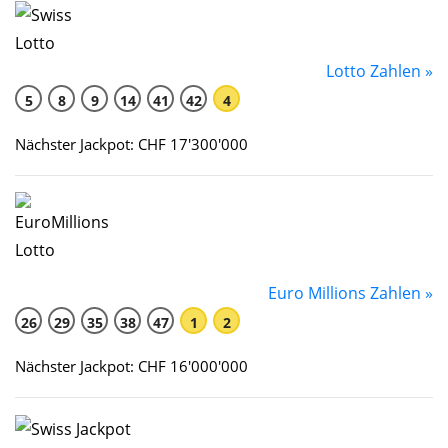
Lotto Zahlen »
5
8
9
14
41
42
4
Nächster Jackpot: CHF 17'300'000
Euro Millions Zahlen »
26
29
35
38
47
1
2
Nächster Jackpot: CHF 16'000'000