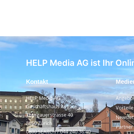
HELP Media AG ist Ihr Onli
Kontakt
Medie
HELP Media AG
Angebot
Geschäftshaus Airgate
Vorteil
Thurgauerstrasse 40
Newslet
8050 Zürich
Partner
0800 SEARCH / 044 240 36 40