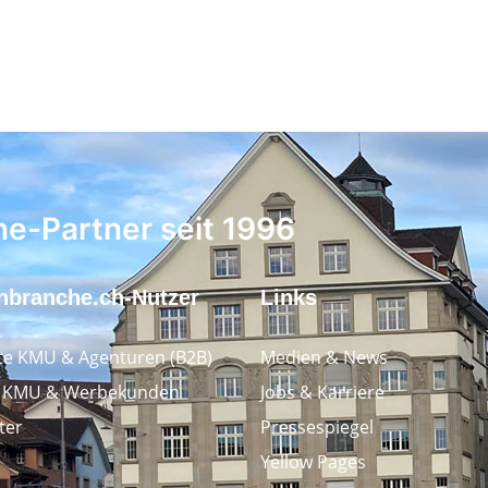
ne-Partner seit 1996
nbranche.ch-Nutzer
Links
e KMU & Agenturen (B2B)
Medien & News
e KMU & Werbekunden
Jobs & Karriere
ter
Pressespiegel
Yellow Pages