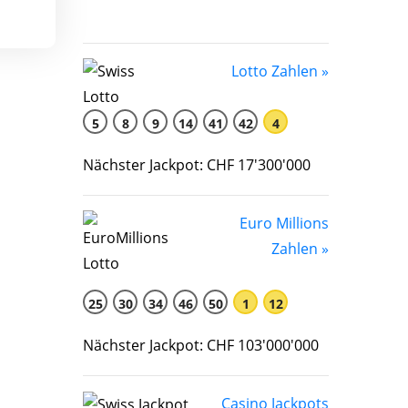
Lotto Zahlen »
5
8
9
14
41
42
4
Nächster Jackpot: CHF 17'300'000
Euro Millions
Zahlen »
25
30
34
46
50
1
12
Nächster Jackpot: CHF 103'000'000
Casino Jackpots