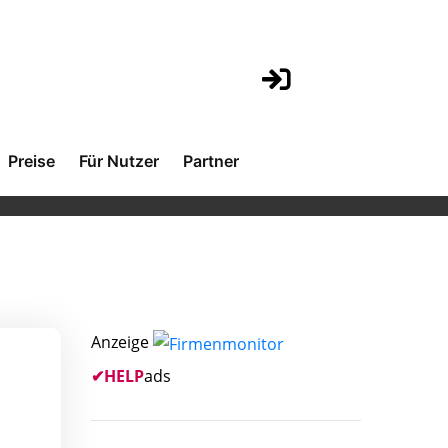
Preise
Für Nutzer
Partner
Anzeige
✔
HELP
ads