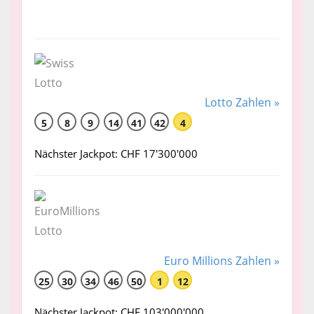
Lotto Zahlen »
5
8
9
14
41
42
4
Nächster Jackpot: CHF 17'300'000
Euro Millions Zahlen »
25
30
34
46
50
1
12
Nächster Jackpot: CHF 103'000'000