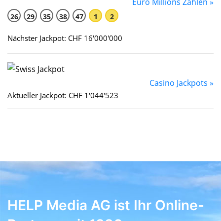
Euro Millions Zahlen »
26
29
35
38
47
1
2
Nächster Jackpot: CHF 16'000'000
Casino Jackpots »
Aktueller Jackpot: CHF 1'044'523
HELP Media AG ist Ihr Online-