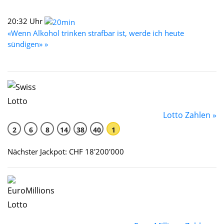
20:32 Uhr
«Wenn Alkohol trinken strafbar ist, werde ich heute
sündigen» »
Lotto Zahlen »
2
6
8
14
38
40
1
Nächster Jackpot: CHF 18'200'000