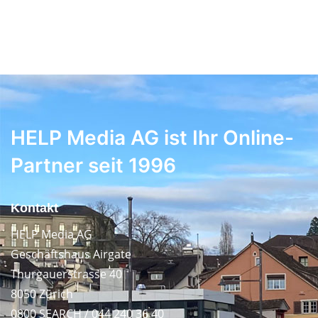
HELP Media AG ist Ihr Online-
Partner seit 1996
Kontakt
HELP Media AG
Geschäftshaus Airgate
Thurgauerstrasse 40
8050 Zürich
0800 SEARCH / 044 240 36 40