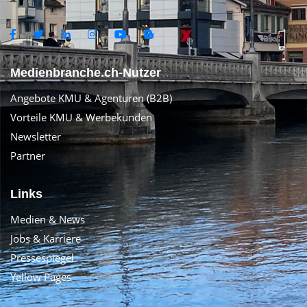
Medienbranche.ch-Nutzer
Angebote KMU & Agenturen (B2B)
Vorteile KMU & Werbekunden
Newsletter
Partner
Links
Medien & News
Jobs & Karriere
Pressespiegel
Yellow Pages