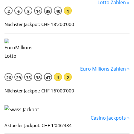
Lotto Zahlen »
2
6
8
14
38
40
1
Nächster Jackpot: CHF 18'200'000
Euro Millions Zahlen »
26
29
35
38
47
1
2
Nächster Jackpot: CHF 16'000'000
Casino Jackpots »
Aktueller Jackpot: CHF 1'046'484