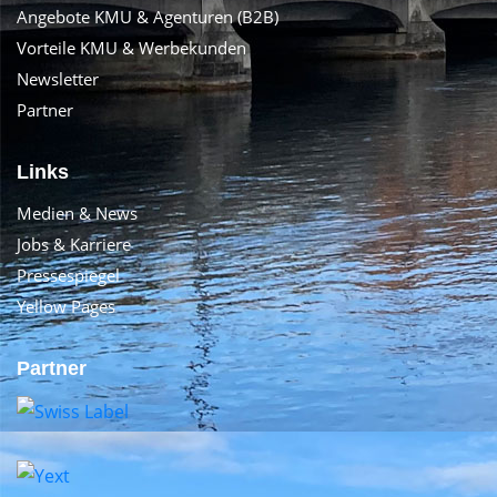
Angebote KMU & Agenturen (B2B)
Vorteile KMU & Werbekunden
Newsletter
Partner
Links
Medien & News
Jobs & Karriere
Pressespiegel
Yellow Pages
Partner