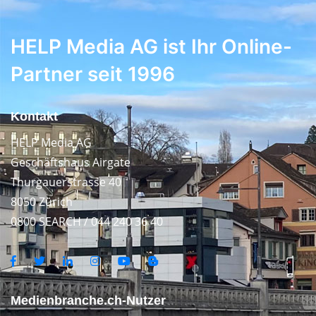
HELP Media AG ist Ihr Online-
Partner seit 1996
Kontakt
HELP Media AG
Geschäftshaus Airgate
Thurgauerstrasse 40
8050 Zürich
0800 SEARCH / 044 240 36 40
Medienbranche.ch-Nutzer