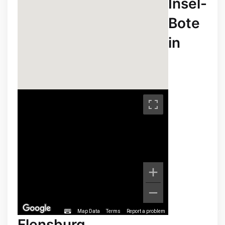
Insel-
Bote
in
Map Data
Terms
Report a problem
Flensburg