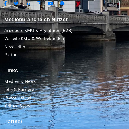
Medienbranche.ch-Nutzer
Angebote KMU & Agenturen (B2B)
Vorteile KMU & Werbekunden
Newsletter
Partner
Links
Medien & News
Jobs & Karriere
Pressespiegel
Yellow Pages
Partner