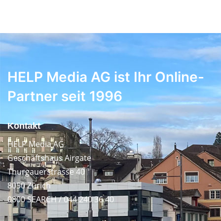
HELP Media AG ist Ihr Online-
Partner seit 1996
Kontakt
HELP Media AG
Geschäftshaus Airgate
Thurgauerstrasse 40
8050 Zürich
0800 SEARCH / 044 240 36 40