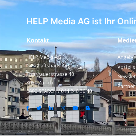
HELP Media AG ist Ihr Onli
Kontakt
Medie
HELP Media AG
Angebot
Geschäftshaus Airgate
Vorteil
Thurgauerstrasse 40
Newslet
8050 Zürich
Partner
0800 SEARCH / 044 240 36 40