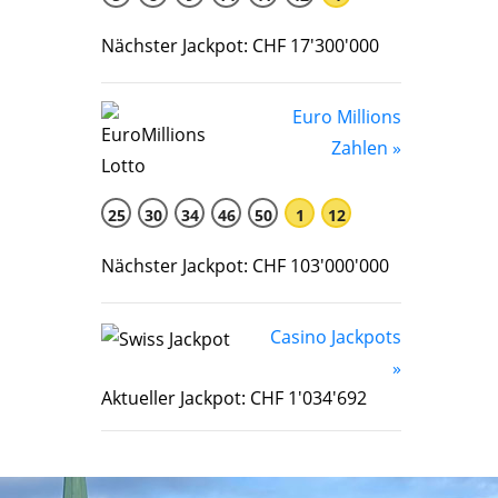
Nächster Jackpot: CHF 17'300'000
Euro Millions
Zahlen »
25
30
34
46
50
1
12
Nächster Jackpot: CHF 103'000'000
Casino Jackpots
»
Aktueller Jackpot: CHF 1'034'692