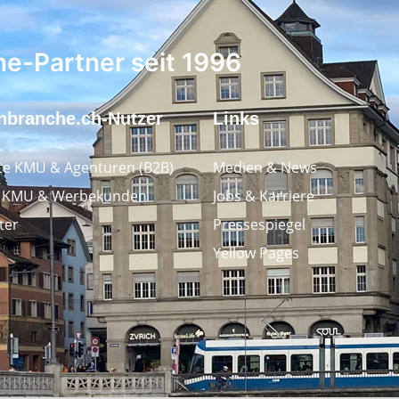
ne-Partner seit 1996
nbranche.ch-Nutzer
Links
e KMU & Agenturen (B2B)
Medien & News
e KMU & Werbekunden
Jobs & Karriere
ter
Pressespiegel
Yellow Pages