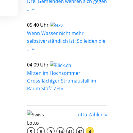
Drei Gemeinden wehren sich gegen
... »
05:40 Uhr
Wenn Wasser nicht mehr
selbstverständlich ist: So leiden die
... »
04:09 Uhr
Mitten im Hochsommer:
Grossflächiger Stromausfall im
Raum Stäfa ZH »
Lotto Zahlen »
5
8
9
14
41
42
4