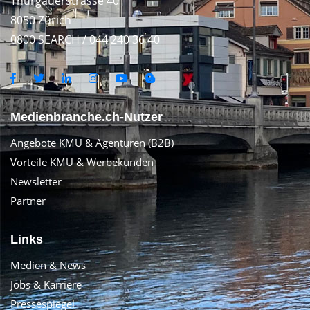
Thurgauerstrasse 40
8050 Zürich
0800 SEARCH / 044 240 36 40
Medienbranche.ch-Nutzer
Angebote KMU & Agenturen (B2B)
Vorteile KMU & Werbekunden
Newsletter
Partner
Links
Medien & News
Jobs & Karriere
Pressespiegel