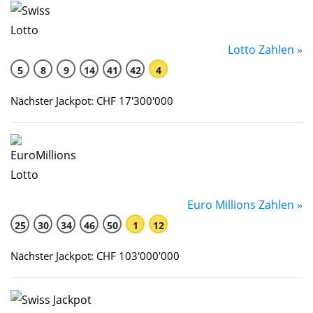
Lotto Zahlen »
5
8
9
14
41
42
4
Nächster Jackpot: CHF 17'300'000
Euro Millions Zahlen »
25
30
34
46
50
1
12
Nächster Jackpot: CHF 103'000'000