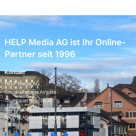
HELP Media AG ist Ihr Online-
Partner seit 1996
Kontakt
HELP Media AG
Geschäftshaus Airgate
Thurgauerstrasse 40
8050 Zürich
0800 SEARCH / 044 240 36 40