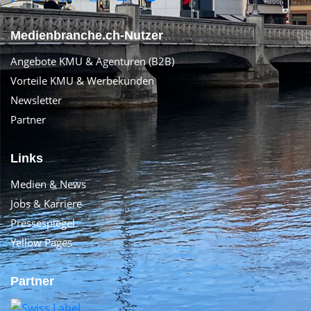
Medienbranche.ch-Nutzer
Angebote KMU & Agenturen (B2B)
Vorteile KMU & Werbekunden
Newsletter
Partner
Links
Medien & News
Jobs & Karriere
Pressespiegel
Yellow Pages
Partner