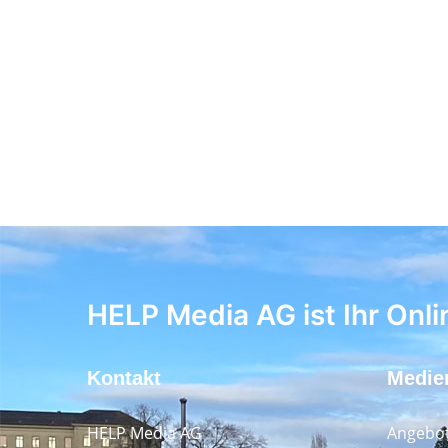
HELP Media AG ist Ihr Onli
Kontakt
Medie
HELP Media AG
Angebot