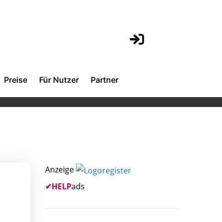
Preise
Für Nutzer
Partner
Anzeige
✔
HELP
ads