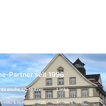
ne-Partner seit 1996
nbranche.ch-Nutzer
Links
e KMU & Agenturen (B2B)
Medien & News