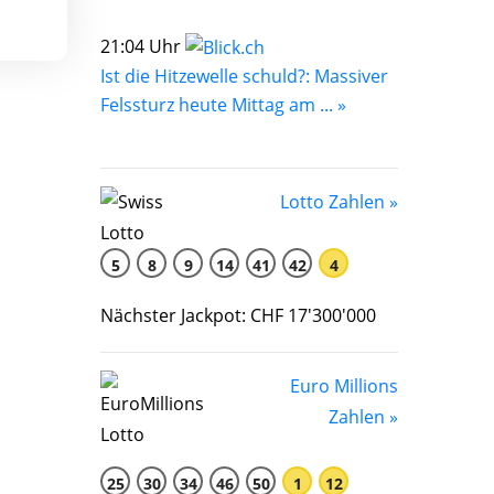
21:04 Uhr
Ist die Hitzewelle schuld?: Massiver
Felssturz heute Mittag am ... »
Lotto Zahlen »
5
8
9
14
41
42
4
Nächster Jackpot: CHF 17'300'000
Euro Millions
Zahlen »
25
30
34
46
50
1
12