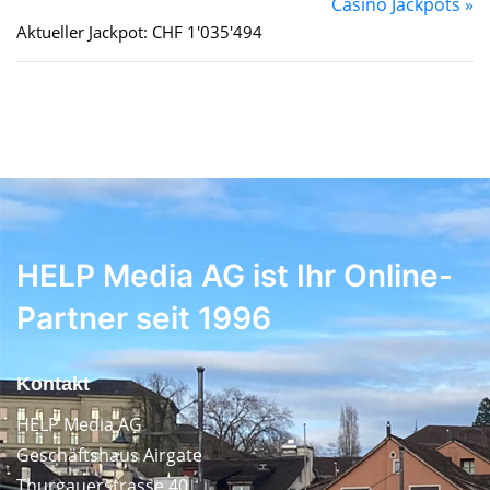
Casino Jackpots »
Aktueller Jackpot: CHF 1'035'494
HELP Media AG ist Ihr Online-
Partner seit 1996
Kontakt
HELP Media AG
Geschäftshaus Airgate
Thurgauerstrasse 40