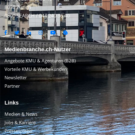
8050 Zürich
0800 SEARCH / 044 240 36 40
Medienbranche.ch-Nutzer
Angebote KMU & Agenturen (B2B)
Vorteile KMU & Werbekunden
Newsletter
Partner
Links
Medien & News
Jobs & Karriere
Pressespiegel