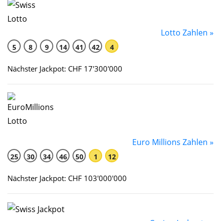
Lotto Zahlen »
5
8
9
14
41
42
4
Nächster Jackpot: CHF 17'300'000
Euro Millions Zahlen »
25
30
34
46
50
1
12
Nächster Jackpot: CHF 103'000'000