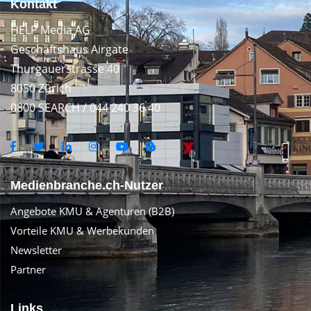
Kontakt
HELP Media AG
Geschäftshaus Airgate
Thurgauerstrasse 40
8050 Zürich
0800 SEARCH / 044 240 36 40
Medienbranche.ch-Nutzer
Angebote KMU & Agenturen (B2B)
Vorteile KMU & Werbekunden
Newsletter
Partner
Links