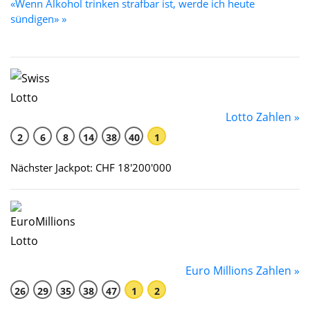
«Wenn Alkohol trinken strafbar ist, werde ich heute
sündigen» »
Lotto Zahlen »
2
6
8
14
38
40
1
Nächster Jackpot: CHF 18'200'000
Euro Millions Zahlen »
26
29
35
38
47
1
2