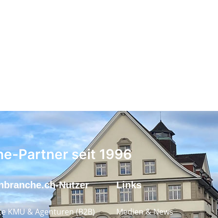
ne-Partner seit 1996
nbranche.ch-Nutzer
Links
e KMU & Agenturen (B2B)
Medien & News