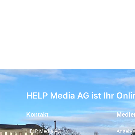
HELP Media AG ist Ihr Onli
Kontakt
Medie
HELP Media AG
Angebot