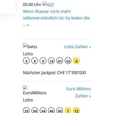
05:40 Uhr
Wenn Wasser nicht mehr
selbstverständlich ist: So leiden die
... »
Lotto Zahlen »
5
8
9
14
41
42
4
Nächster Jackpot: CHF 17'300'000
Euro Millions
Zahlen »
25
30
34
46
50
1
12