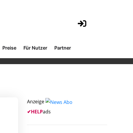
Preise
Für Nutzer
Partner
Anzeige
✔
HELP
ads