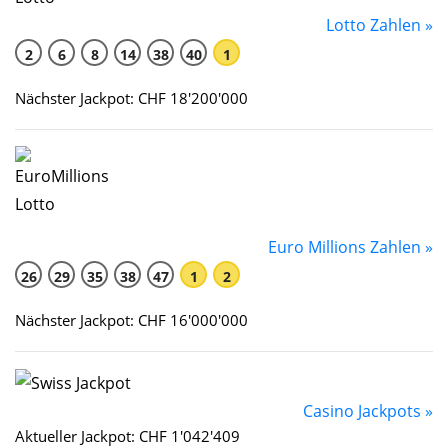
Lotto Zahlen »
2
6
8
14
38
40
1
Nächster Jackpot: CHF 18'200'000
Euro Millions Zahlen »
26
29
35
38
47
1
2
Nächster Jackpot: CHF 16'000'000
Casino Jackpots »
Aktueller Jackpot: CHF 1'042'409