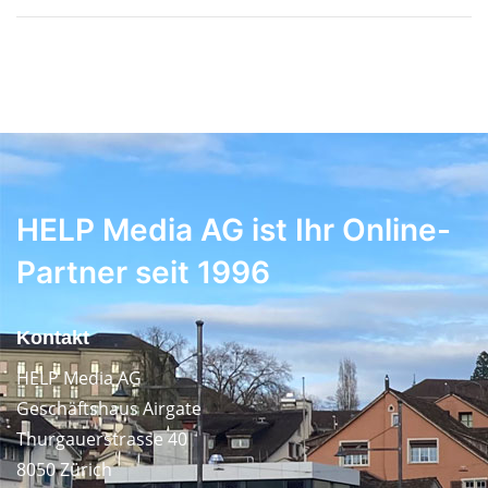
HELP Media AG ist Ihr Online-
Partner seit 1996
Kontakt
HELP Media AG
Geschäftshaus Airgate
Thurgauerstrasse 40
8050 Zürich