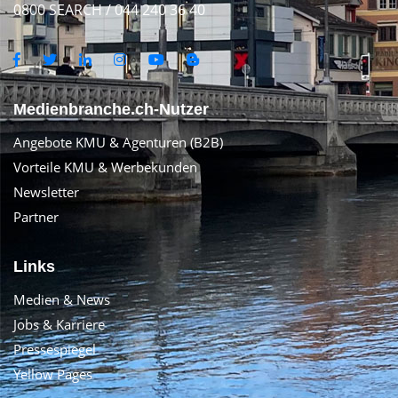
0800 SEARCH / 044 240 36 40
Medienbranche.ch-Nutzer
Angebote KMU & Agenturen (B2B)
Vorteile KMU & Werbekunden
Newsletter
Partner
Links
Medien & News
Jobs & Karriere
Pressespiegel
Yellow Pages