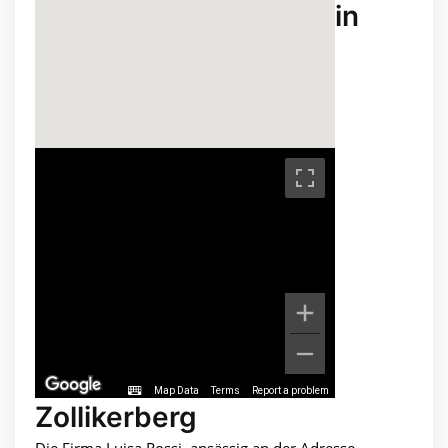
in
Map Data
Terms
Report a problem
Zollikerberg