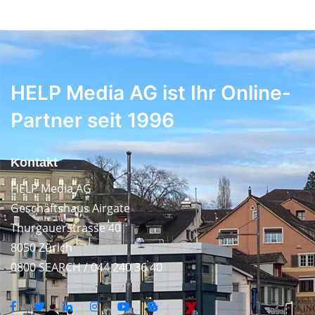
HELP Media AG ist Ihr Online-
Partner seit 1996
Kontakt
HELP Media AG
Geschäftshaus Airgate
Thurgauerstrasse 40
8050 Zürich
0800 SEARCH / 044 240 36 40