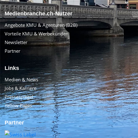
Medienbranche.ch-Nutzer
Angebote KMU & Agenturen (B2B)
Vorteile KMU & Werbekunden
Newsletter
Partner
Links
Medien & News
Jobs & Karriere
Pressespiegel
Yellow Pages
Partner