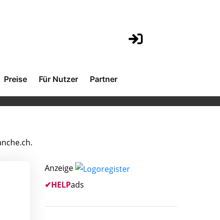
Preise
Für Nutzer
Partner
anche.ch.
Anzeige
✔
HELP
ads