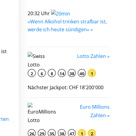
20:32 Uhr
«Wenn Alkohol trinken strafbar ist,
werde ich heute sündigen» »
ist
Lotto Zahlen »
2
6
8
14
38
40
1
Nächster Jackpot: CHF 18'200'000
Euro Millions
Zahlen »
rten
26
29
35
38
47
1
2