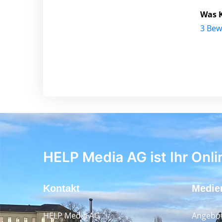
Was 
3 Bew
HELP Media AG ist Ihr Onli
Kontakt
Medie
HELP Media AG
Angebot