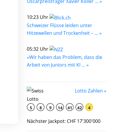
Oscarpreisträger Xavier Koller ... »
10:23 Uhr
Schweizer Flüsse leiden unter
Hitzewellen und Trockenheit – ... »
05:32 Uhr
«Wir haben das Problem, dass die
Arbeit von Juniors mit KI ... »
Lotto Zahlen »
5
8
9
14
41
42
4
Nächster Jackpot: CHF 17'300'000