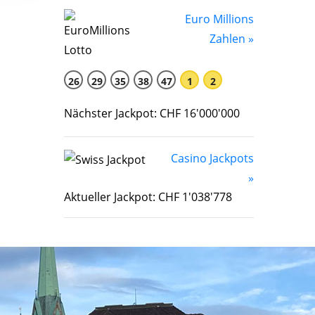
Euro Millions
Zahlen »
26
29
35
38
47
1
2
Nächster Jackpot: CHF 16'000'000
Casino Jackpots
»
Aktueller Jackpot: CHF 1'038'778