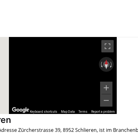
Keyboard shortcuts
Map Data
Terms
Report a problem
ren
Adresse Zürcherstrasse 39, 8952 Schlieren, ist im Branchen