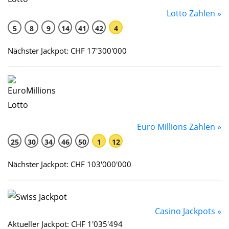
Lotto Zahlen »
5
8
9
14
41
42
4
Nächster Jackpot: CHF 17'300'000
Euro Millions Zahlen »
25
30
34
46
50
1
12
Nächster Jackpot: CHF 103'000'000
Casino Jackpots »
Aktueller Jackpot: CHF 1'035'494