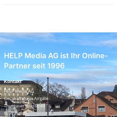
HELP Media AG ist Ihr Online-
Partner seit 1996
Kontakt
HELP Media AG
Geschäftshaus Airgate
Thurgauerstrasse 40
8050 Zürich