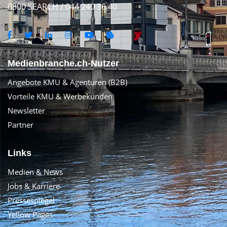
0800 SEARCH / 044 240 36 40
Medienbranche.ch-Nutzer
Angebote KMU & Agenturen (B2B)
Vorteile KMU & Werbekunden
Newsletter
Partner
Links
Medien & News
Jobs & Karriere
Pressespiegel
Yellow Pages