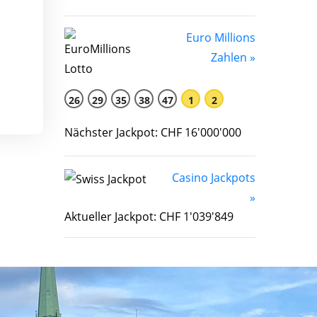
Euro Millions
Zahlen »
26
29
35
38
47
1
2
Nächster Jackpot: CHF 16'000'000
Casino Jackpots
»
Aktueller Jackpot: CHF 1'039'849