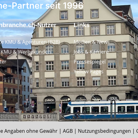
ne-Partner seit 1996
nbranche.ch-Nutzer
Links
e KMU & Agenturen (B2B)
Medien & News
e KMU & Werbekunden
Jobs & Karriere
ter
Pressespiegel
Yellow Pages
e Angaben ohne Gewähr |
AGB
|
Nutzungsbedingungen
|