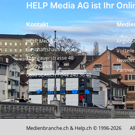
HELP Media AG ist Ihr Onli
Kontakt
Medie
HELP Media AG
Angebot
Geschäftshaus Airgate
Vorteil
Thurgauerstrasse 40
Newslet
8050 Zürich
Partner
0800 SEARCH / 044 240 36 40
Medienbranche.ch &
Help.ch
© 1996-2026 All