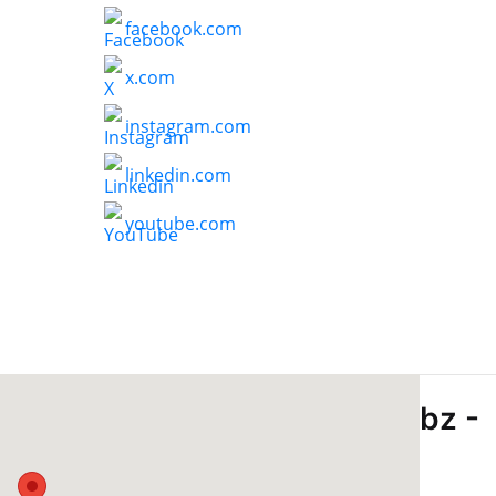
facebook.com
x.com
instagram.com
linkedin.com
youtube.com
bz -