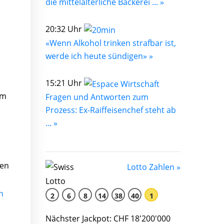
die mittelalterliche Bäckerei ... »
20:32 Uhr
«Wenn Alkohol trinken strafbar ist,
werde ich heute sündigen» »
15:21 Uhr
im
Fragen und Antworten zum
Prozess: Ex-Raiffeisenchef steht ab
... »
ten
Lotto Zahlen »
n
2
6
8
14
38
40
1
Nächster Jackpot: CHF 18'200'000