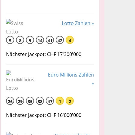
Lotto Zahlen »
5
8
9
14
41
42
4
Nächster Jackpot: CHF 17'300'000
Euro Millions Zahlen
»
26
29
35
38
47
1
2
Nächster Jackpot: CHF 16'000'000