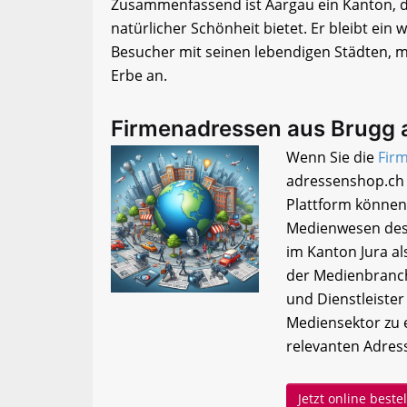
Zusammenfassend ist Aargau ein Kanton, d
natürlicher Schönheit bietet. Er bleibt ein
Besucher mit seinen lebendigen Städten, 
Erbe an.
Firmenadressen aus Brugg 
Wenn Sie die
Fir
adressenshop.ch 
Plattform können
Medienwesen des
im Kanton Jura al
der Medienbranch
und Dienstleiste
Mediensektor zu 
relevanten Adress
Jetzt online best