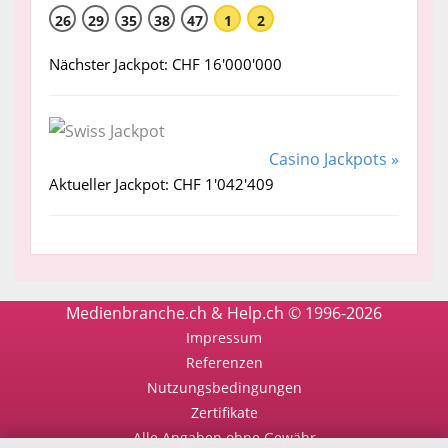
26
29
35
38
47
1
2
Nächster Jackpot: CHF 16'000'000
Casino Jackpots »
Aktueller Jackpot: CHF 1'042'409
Medienbranche.ch & Help.ch © 1996-2026
Impressum
Referenzen
Nutzungsbedingungen
Zertifikate
Alle Angaben ohne Gewähr