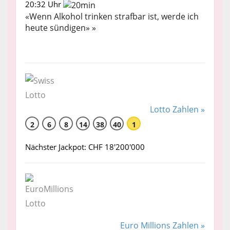
20:32 Uhr
«Wenn Alkohol trinken strafbar ist, werde ich
heute sündigen» »
Lotto Zahlen »
2
6
8
14
38
40
1
Nächster Jackpot: CHF 18'200'000
Euro Millions Zahlen »