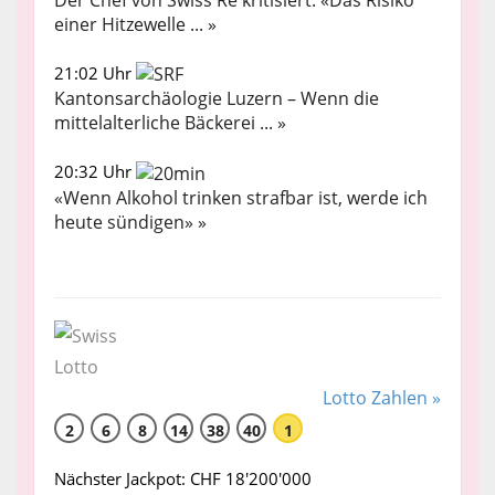
einer Hitzewelle ... »
21:02 Uhr
Kantonsarchäologie Luzern – Wenn die
mittelalterliche Bäckerei ... »
20:32 Uhr
«Wenn Alkohol trinken strafbar ist, werde ich
heute sündigen» »
Lotto Zahlen »
2
6
8
14
38
40
1
Nächster Jackpot: CHF 18'200'000