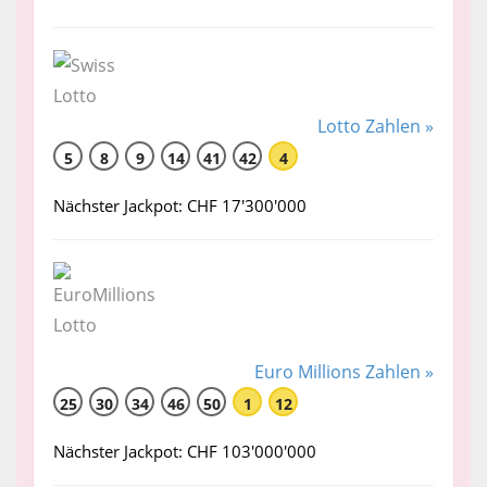
Lotto Zahlen »
5
8
9
14
41
42
4
Nächster Jackpot: CHF 17'300'000
Euro Millions Zahlen »
25
30
34
46
50
1
12
Nächster Jackpot: CHF 103'000'000