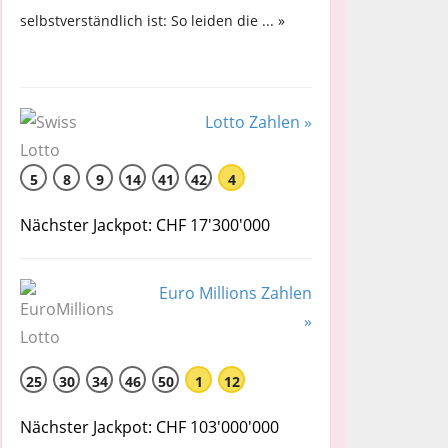
selbstverständlich ist: So leiden die ... »
Lotto Zahlen »
5
8
9
14
41
42
4
Nächster Jackpot: CHF 17'300'000
Euro Millions Zahlen
»
25
30
34
46
50
1
12
Nächster Jackpot: CHF 103'000'000