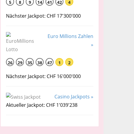
5
8
9
14
41
42
4
Nächster Jackpot: CHF 17'300'000
Euro Millions Zahlen
»
26
29
35
38
47
1
2
Nächster Jackpot: CHF 16'000'000
Casino Jackpots »
Aktueller Jackpot: CHF 1'039'238