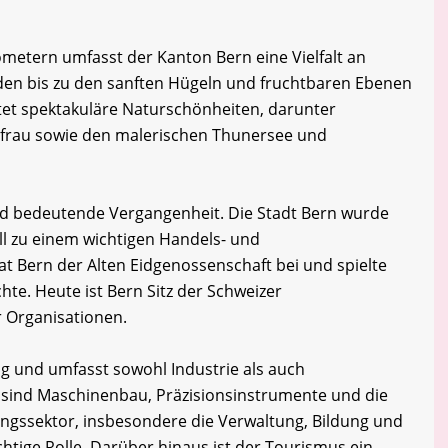
ometern umfasst der Kanton Bern eine Vielfalt an
den bis zu den sanften Hügeln und fruchtbaren Ebenen
tet spektakuläre Naturschönheiten, darunter
gfrau sowie den malerischen Thunersee und
nd bedeutende Vergangenheit. Die Stadt Bern wurde
ll zu einem wichtigen Handels- und
t Bern der Alten Eidgenossenschaft bei und spielte
chte. Heute ist Bern Sitz der Schweizer
r Organisationen.
tig und umfasst sowohl Industrie als auch
e sind Maschinenbau, Präzisionsinstrumente und die
ungssektor, insbesondere die Verwaltung, Bildung und
chtige Rolle. Darüber hinaus ist der Tourismus ein