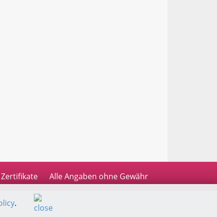
Zertifikate
Alle Angaben ohne Gewähr
licy
.