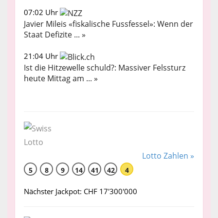
07:02 Uhr
Javier Mileis «fiskalische Fussfessel»: Wenn der
Staat Defizite ... »
21:04 Uhr
Ist die Hitzewelle schuld?: Massiver Felssturz
heute Mittag am ... »
Lotto Zahlen »
5
8
9
14
41
42
4
Nächster Jackpot: CHF 17'300'000