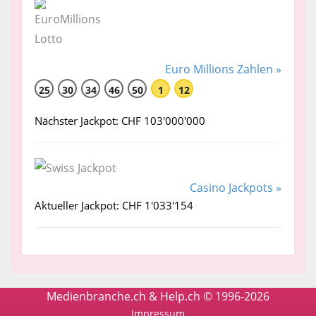
Euro Millions Zahlen »
25
30
34
46
50
1
12
Nächster Jackpot: CHF 103'000'000
Casino Jackpots »
Aktueller Jackpot: CHF 1'033'154
Medienbranche.ch & Help.ch © 1996-2026
Impressum