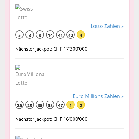
Lotto Zahlen »
5
8
9
14
41
42
4
Nächster Jackpot: CHF 17'300'000
Euro Millions Zahlen »
26
29
35
38
47
1
2
Nächster Jackpot: CHF 16'000'000