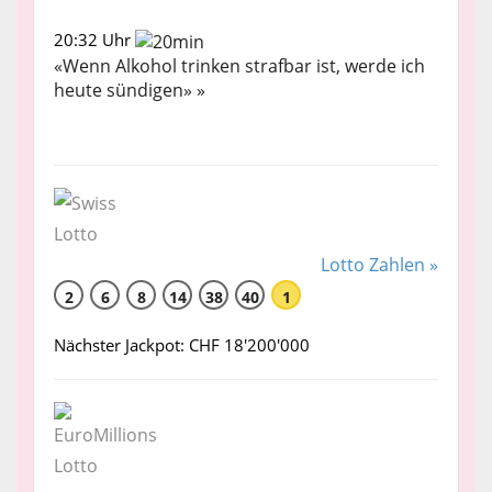
20:32 Uhr
«Wenn Alkohol trinken strafbar ist, werde ich
heute sündigen» »
Lotto Zahlen »
2
6
8
14
38
40
1
Nächster Jackpot: CHF 18'200'000