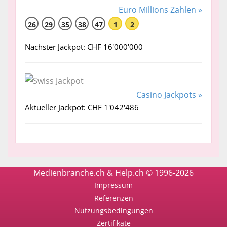
Euro Millions Zahlen »
26
29
35
38
47
1
2
Nächster Jackpot: CHF 16'000'000
Casino Jackpots »
Aktueller Jackpot: CHF 1'042'486
Medienbranche.ch & Help.ch © 1996-2026
Impressum
Referenzen
Nutzungsbedingungen
Zertifikate