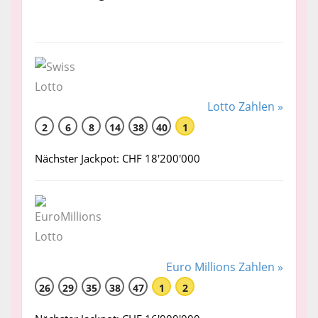
Lotto Zahlen »
2
6
8
14
38
40
1
Nächster Jackpot: CHF 18'200'000
Euro Millions Zahlen »
26
29
35
38
47
1
2