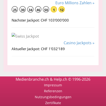
Euro Millions Zahlen »
25
30
34
46
50
1
12
Nächster Jackpot: CHF 103'000'000
Casino Jackpots »
Aktueller Jackpot: CHF 1'032'189
Medienbranche.ch & Help.ch © 1996-2026
Impressum
Referenzen
Nutzungsbedingungen
Zertifikate